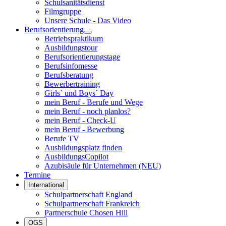
Schulsanitätsdienst
Filmgruppe
Unsere Schule - Das Video
Berufsorientierung
Betriebspraktikum
Ausbildungstour
Berufsorientierungstage
Berufsinfomesse
Berufsberatung
Bewerbertraining
Girls´ und Boys´ Day
mein Beruf - Berufe und Wege
mein Beruf - noch planlos?
mein Beruf - Check-U
mein Beruf - Bewerbung
Berufe TV
Ausbildungsplatz finden
AusbildungsCopilot
Azubisäule für Unternehmen (NEU)
Termine
International
Schulpartnerschaft England
Schulpartnerschaft Frankreich
Partnerschule Chosen Hill
OGS