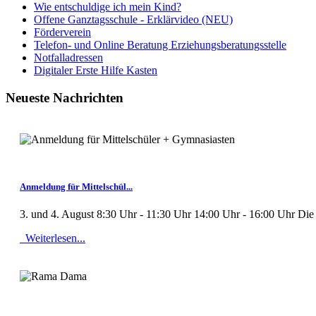
Wie entschuldige ich mein Kind?
Offene Ganztagsschule - Erklärvideo (NEU)
Förderverein
Telefon- und Online Beratung Erziehungsberatungsstelle
Notfalladressen
Digitaler Erste Hilfe Kasten
Neueste Nachrichten
MOD_JTCS_VIEW_ARTICLE_LINK
MOD_JTCS_VIEW_FULL_IMAGE
Anmeldung für Mittelschül...
3. und 4. August 8:30 Uhr - 11:30 Uhr 14:00 Uhr - 16:00 Uhr Die 
Weiterlesen...
MOD_JTCS_VIEW_ARTICLE_LINK
MOD_JTCS_VIEW_FULL_IMAGE