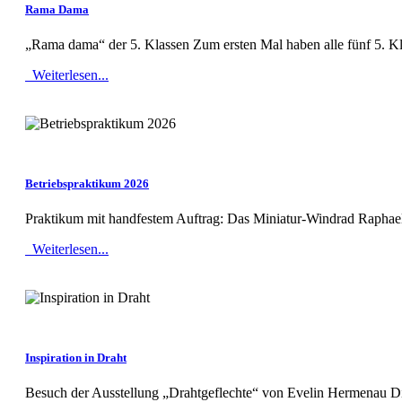
Rama Dama
„Rama dama“ der 5. Klassen Zum ersten Mal haben alle fünf 5. Kl
Weiterlesen...
MOD_JTCS_VIEW_ARTICLE_LINK
MOD_JTCS_VIEW_FULL_IMAGE
Betriebspraktikum 2026
Praktikum mit handfestem Auftrag: Das Miniatur-Windrad Raphael 
Weiterlesen...
MOD_JTCS_VIEW_ARTICLE_LINK
MOD_JTCS_VIEW_FULL_IMAGE
Inspiration in Draht
Besuch der Ausstellung „Drahtgeflechte“ von Evelin Hermenau Die 