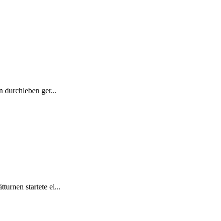
 durchleben ger...
rnen startete ei...