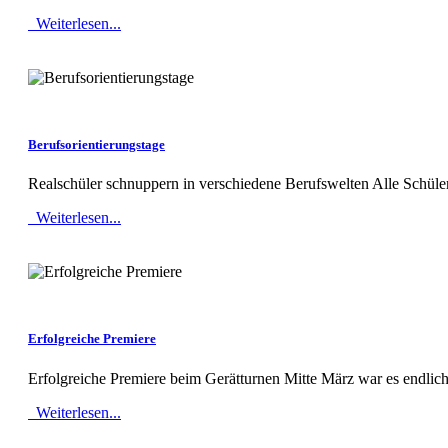
Weiterlesen...
MOD_JTCS_VIEW_ARTICLE_LINK
MOD_JTCS_VIEW_FULL_IMAGE
Berufsorientierungstage
Realschüler schnuppern in verschiedene Berufswelten Alle Schüler
Weiterlesen...
MOD_JTCS_VIEW_ARTICLE_LINK
MOD_JTCS_VIEW_FULL_IMAGE
Erfolgreiche Premiere
Erfolgreiche Premiere beim Gerätturnen Mitte März war es endlich
Weiterlesen...