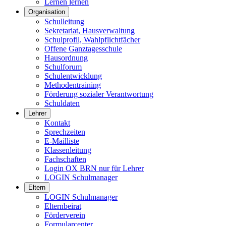
Lernen lernen
Organisation
Schulleitung
Sekretariat, Hausverwaltung
Schulprofil, Wahlpflichtfächer
Offene Ganztagesschule
Hausordnung
Schulforum
Schulentwicklung
Methodentraining
Förderung sozialer Verantwortung
Schuldaten
Lehrer
Kontakt
Sprechzeiten
E-Mailliste
Klassenleitung
Fachschaften
Login OX BRN nur für Lehrer
LOGIN Schulmanager
Eltern
LOGIN Schulmanager
Elternbeirat
Förderverein
Formularcenter