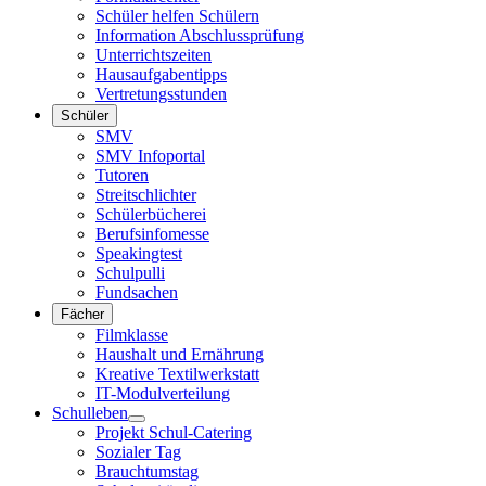
Schüler helfen Schülern
Information Abschlussprüfung
Unterrichtszeiten
Hausaufgabentipps
Vertretungsstunden
Schüler
SMV
SMV Infoportal
Tutoren
Streitschlichter
Schülerbücherei
Berufsinfomesse
Speakingtest
Schulpulli
Fundsachen
Fächer
Filmklasse
Haushalt und Ernährung
Kreative Textilwerkstatt
IT-Modulverteilung
Schulleben
Projekt Schul-Catering
Sozialer Tag
Brauchtumstag