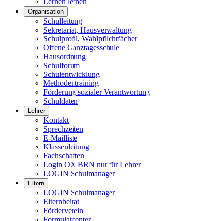
Lernen lernen
Organisation
Schulleitung
Sekretariat, Hausverwaltung
Schulprofil, Wahlpflichtfächer
Offene Ganztagesschule
Hausordnung
Schulforum
Schulentwicklung
Methodentraining
Förderung sozialer Verantwortung
Schuldaten
Lehrer
Kontakt
Sprechzeiten
E-Mailliste
Klassenleitung
Fachschaften
Login OX BRN nur für Lehrer
LOGIN Schulmanager
Eltern
LOGIN Schulmanager
Elternbeirat
Förderverein
Formularcenter