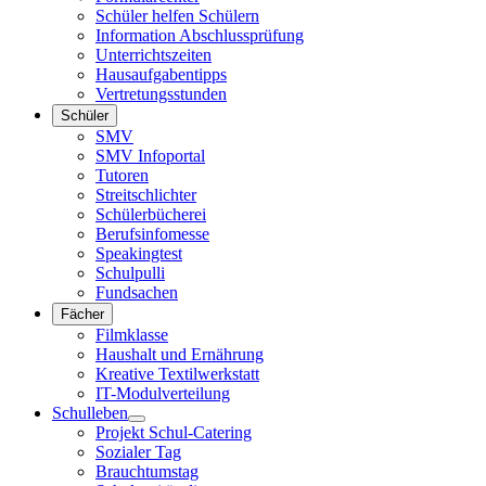
Schüler helfen Schülern
Information Abschlussprüfung
Unterrichtszeiten
Hausaufgabentipps
Vertretungsstunden
Schüler
SMV
SMV Infoportal
Tutoren
Streitschlichter
Schülerbücherei
Berufsinfomesse
Speakingtest
Schulpulli
Fundsachen
Fächer
Filmklasse
Haushalt und Ernährung
Kreative Textilwerkstatt
IT-Modulverteilung
Schulleben
Projekt Schul-Catering
Sozialer Tag
Brauchtumstag