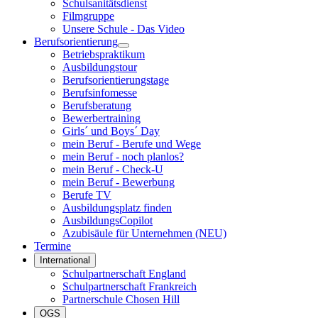
Schulsanitätsdienst
Filmgruppe
Unsere Schule - Das Video
Berufsorientierung
Betriebspraktikum
Ausbildungstour
Berufsorientierungstage
Berufsinfomesse
Berufsberatung
Bewerbertraining
Girls´ und Boys´ Day
mein Beruf - Berufe und Wege
mein Beruf - noch planlos?
mein Beruf - Check-U
mein Beruf - Bewerbung
Berufe TV
Ausbildungsplatz finden
AusbildungsCopilot
Azubisäule für Unternehmen (NEU)
Termine
International
Schulpartnerschaft England
Schulpartnerschaft Frankreich
Partnerschule Chosen Hill
OGS