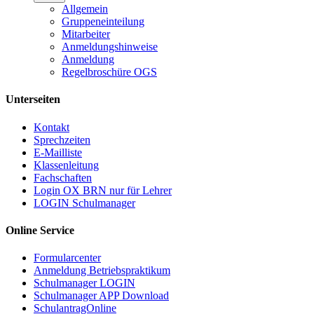
Allgemein
Gruppeneinteilung
Mitarbeiter
Anmeldungshinweise
Anmeldung
Regelbroschüre OGS
Unterseiten
Kontakt
Sprechzeiten
E-Mailliste
Klassenleitung
Fachschaften
Login OX BRN nur für Lehrer
LOGIN Schulmanager
Online Service
Formularcenter
Anmeldung Betriebspraktikum
Schulmanager LOGIN
Schulmanager APP Download
SchulantragOnline