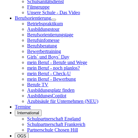
Schulsanitätsdienst
Filmgruppe
Unsere Schule - Das Video
Berufsorientierung
Betriebspraktikum
Ausbildungstour
Berufsorientierungstage
Berufsinfomesse
Berufsberatung
Bewerbertraining
Girls´ und Boys´ Day
mein Beruf - Berufe und Wege
mein Beruf - noch planlos?
mein Beruf - Check-U
mein Beruf - Bewerbung
Berufe TV
Ausbildungsplatz finden
AusbildungsCopilot
Azubisäule für Unternehmen (NEU)
Termine
International
Schulpartnerschaft England
Schulpartnerschaft Frankreich
Partnerschule Chosen Hill
OGS