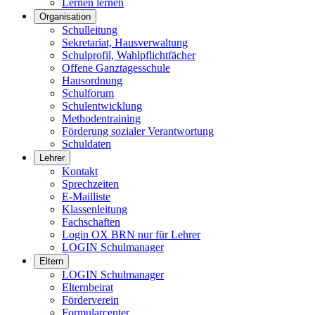
Lernen lernen
Organisation
Schulleitung
Sekretariat, Hausverwaltung
Schulprofil, Wahlpflichtfächer
Offene Ganztagesschule
Hausordnung
Schulforum
Schulentwicklung
Methodentraining
Förderung sozialer Verantwortung
Schuldaten
Lehrer
Kontakt
Sprechzeiten
E-Mailliste
Klassenleitung
Fachschaften
Login OX BRN nur für Lehrer
LOGIN Schulmanager
Eltern
LOGIN Schulmanager
Elternbeirat
Förderverein
Formularcenter