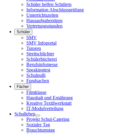
Schüler helfen Schülern
Information Abschlussprüfung
Unterrichtszeiten
Hausaufgabentipps
Vertretungsstunden
Schüler
SMV
SMV Infoportal
Tutoren
Streitschlichter
Schülerbücherei
Berufsinfomesse
Speakingtest
Schulpulli
Fundsachen
Fächer
Filmklasse
Haushalt und Ernährung
Kreative Textilwerkstatt
IT-Modulverteilung
Schulleben
Projekt Schul-Catering
Sozialer Tag
Brauchtumstag