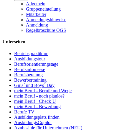
Allgemein
Gruppeneinteilung
Mitarbeiter
Anmeldungshinweise
Anmeldung
Regelbroschüre OGS
Unterseiten
Betriebspraktikum
Ausbildungstour
Berufsorientierungstage
Berufsinfomesse
Berufsberatung
Bewerbertraining
Girls´ und Boys´ Day
mein Beruf - Berufe und Wege
mein Beruf - noch planlos?
mein Beruf - Check-U
mein Beruf - Bewerbung
Berufe TV
Ausbildungsplatz finden
AusbildungsCopilot
Azubisäule für Unternehmen (NEU)