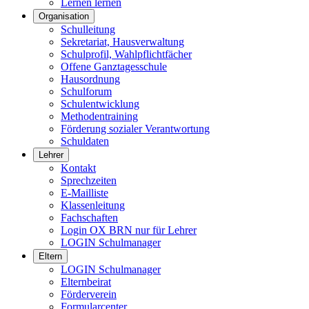
Lernen lernen
Organisation
Schulleitung
Sekretariat, Hausverwaltung
Schulprofil, Wahlpflichtfächer
Offene Ganztagesschule
Hausordnung
Schulforum
Schulentwicklung
Methodentraining
Förderung sozialer Verantwortung
Schuldaten
Lehrer
Kontakt
Sprechzeiten
E-Mailliste
Klassenleitung
Fachschaften
Login OX BRN nur für Lehrer
LOGIN Schulmanager
Eltern
LOGIN Schulmanager
Elternbeirat
Förderverein
Formularcenter