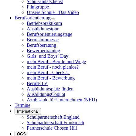
Schulsanitätsdienst
Filmgruppe
Unsere Schule - Das Video
Berufsorientierung
Betriebspraktikum
Ausbildungstour
Berufsorientierungstage
Berufsinfomesse
Berufsberatung
Bewerbertraining
Girls´ und Boys´ Day
mein Beruf - Berufe und Wege
mein Beruf - noch planlos?
mein Beruf - Check-U
mein Beruf - Bewerbung
Berufe TV
Ausbildungsplatz finden
AusbildungsCopilot
Azubisäule für Unternehmen (NEU)
Termine
International
Schulpartnerschaft England
Schulpartnerschaft Frankreich
Partnerschule Chosen Hill
OGS