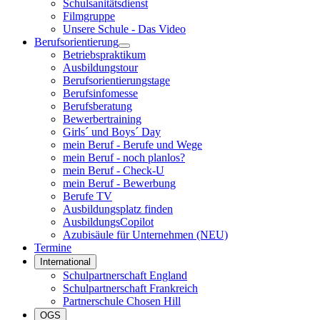
Schulsanitätsdienst
Filmgruppe
Unsere Schule - Das Video
Berufsorientierung
Betriebspraktikum
Ausbildungstour
Berufsorientierungstage
Berufsinfomesse
Berufsberatung
Bewerbertraining
Girls´ und Boys´ Day
mein Beruf - Berufe und Wege
mein Beruf - noch planlos?
mein Beruf - Check-U
mein Beruf - Bewerbung
Berufe TV
Ausbildungsplatz finden
AusbildungsCopilot
Azubisäule für Unternehmen (NEU)
Termine
International
Schulpartnerschaft England
Schulpartnerschaft Frankreich
Partnerschule Chosen Hill
OGS