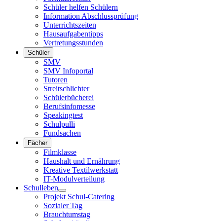
Schüler helfen Schülern
Information Abschlussprüfung
Unterrichtszeiten
Hausaufgabentipps
Vertretungsstunden
Schüler
SMV
SMV Infoportal
Tutoren
Streitschlichter
Schülerbücherei
Berufsinfomesse
Speakingtest
Schulpulli
Fundsachen
Fächer
Filmklasse
Haushalt und Ernährung
Kreative Textilwerkstatt
IT-Modulverteilung
Schulleben
Projekt Schul-Catering
Sozialer Tag
Brauchtumstag