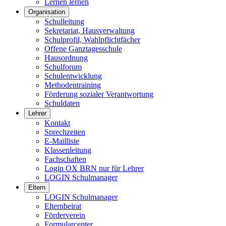
Lernen lernen
Organisation
Schulleitung
Sekretariat, Hausverwaltung
Schulprofil, Wahlpflichtfächer
Offene Ganztagesschule
Hausordnung
Schulforum
Schulentwicklung
Methodentraining
Förderung sozialer Verantwortung
Schuldaten
Lehrer
Kontakt
Sprechzeiten
E-Mailliste
Klassenleitung
Fachschaften
Login OX BRN nur für Lehrer
LOGIN Schulmanager
Eltern
LOGIN Schulmanager
Elternbeirat
Förderverein
Formularcenter