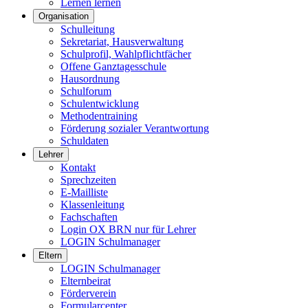
Lernen lernen
Organisation
Schulleitung
Sekretariat, Hausverwaltung
Schulprofil, Wahlpflichtfächer
Offene Ganztagesschule
Hausordnung
Schulforum
Schulentwicklung
Methodentraining
Förderung sozialer Verantwortung
Schuldaten
Lehrer
Kontakt
Sprechzeiten
E-Mailliste
Klassenleitung
Fachschaften
Login OX BRN nur für Lehrer
LOGIN Schulmanager
Eltern
LOGIN Schulmanager
Elternbeirat
Förderverein
Formularcenter