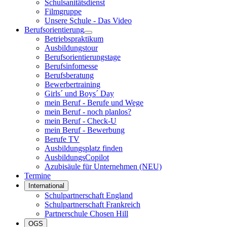
Schulsanitätsdienst
Filmgruppe
Unsere Schule - Das Video
Berufsorientierung
Betriebspraktikum
Ausbildungstour
Berufsorientierungstage
Berufsinfomesse
Berufsberatung
Bewerbertraining
Girls´ und Boys´ Day
mein Beruf - Berufe und Wege
mein Beruf - noch planlos?
mein Beruf - Check-U
mein Beruf - Bewerbung
Berufe TV
Ausbildungsplatz finden
AusbildungsCopilot
Azubisäule für Unternehmen (NEU)
Termine
International
Schulpartnerschaft England
Schulpartnerschaft Frankreich
Partnerschule Chosen Hill
OGS