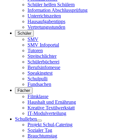
Schüler helfen Schülern
Information Abschlussprüfung
Unterrichtszeiten
Hausaufgabentipps
Vertretungsstunden
Schüler
SMV
SMV Infoportal
Tutoren
Streitschlichter
Schülerbücherei
Berufsinfomesse
Speakingtest
Schulpulli
Fundsachen
Fächer
Filmklasse
Haushalt und Ernährung
Kreative Textilwerkstatt
IT-Modulverteilung
Schulleben
Projekt Schul-Catering
Sozialer Tag
Brauchtumstag