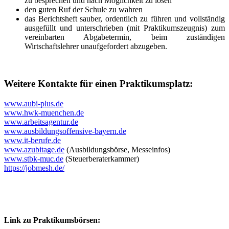
zu besprechen und nach Möglichkeit zu lösen
den guten Ruf der Schule zu wahren
das Berichtsheft sauber, ordentlich zu führen und vollständig
ausgefüllt und unterschrieben (mit Praktikumszeugnis) zum
vereinbarten Abgabetermin, beim zuständigen
Wirtschaftslehrer unaufgefordert abzugeben.
Weitere Kontakte für einen Praktikumsplatz:
www.aubi-plus.de
www.hwk-muenchen.de
www.arbeitsagentur.de
www.ausbildungsoffensive-bayern.de
www.it-berufe.de
www.azubitage.de
(Ausbildungsbörse, Messeinfos)
www.stbk-muc.de
(Steuerberaterkammer)
https://jobmesh.de/
Link zu Praktikumsbörsen: