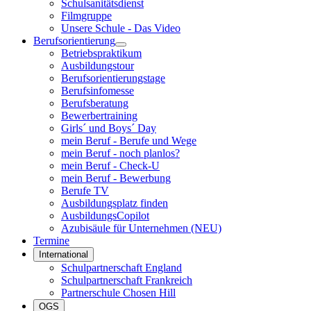
Schulsanitätsdienst
Filmgruppe
Unsere Schule - Das Video
Berufsorientierung
Betriebspraktikum
Ausbildungstour
Berufsorientierungstage
Berufsinfomesse
Berufsberatung
Bewerbertraining
Girls´ und Boys´ Day
mein Beruf - Berufe und Wege
mein Beruf - noch planlos?
mein Beruf - Check-U
mein Beruf - Bewerbung
Berufe TV
Ausbildungsplatz finden
AusbildungsCopilot
Azubisäule für Unternehmen (NEU)
Termine
International
Schulpartnerschaft England
Schulpartnerschaft Frankreich
Partnerschule Chosen Hill
OGS