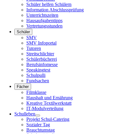
Schüler helfen Schülern
Information Abschlussprüfung
Unterrichtszeiten
Hausaufgabentipps
Vertretungsstunden
Schüler
SMV
SMV Infoportal
Tutoren
Streitschlichter
Schülerbücherei
Berufsinfomesse
Speakingtest
Schulpulli
Fundsachen
Fächer
Filmklasse
Haushalt und Ernährung
Kreative Textilwerkstatt
IT-Modulverteilung
Schulleben
Projekt Schul-Catering
Sozialer Tag
Brauchtumstag