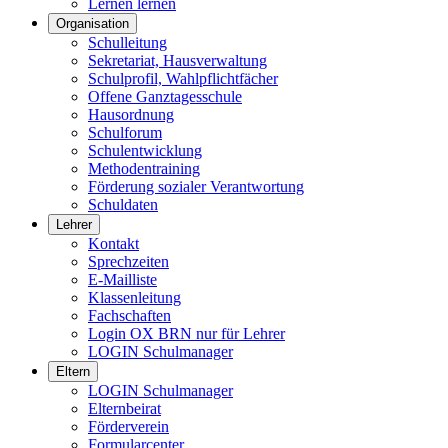
Lernen lernen
Organisation
Schulleitung
Sekretariat, Hausverwaltung
Schulprofil, Wahlpflichtfächer
Offene Ganztagesschule
Hausordnung
Schulforum
Schulentwicklung
Methodentraining
Förderung sozialer Verantwortung
Schuldaten
Lehrer
Kontakt
Sprechzeiten
E-Mailliste
Klassenleitung
Fachschaften
Login OX BRN nur für Lehrer
LOGIN Schulmanager
Eltern
LOGIN Schulmanager
Elternbeirat
Förderverein
Formularcenter