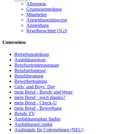
Allgemein
Gruppeneinteilung
Mitarbeiter
Anmeldungshinweise
Anmeldung
Regelbroschüre OGS
Unterseiten
Betriebspraktikum
Ausbildungstour
Berufsorientierungstage
Berufsinfomesse
Berufsberatung
Bewerbertraining
Girls´ und Boys´ Day
mein Beruf - Berufe und Wege
mein Beruf - noch planlos?
mein Beruf - Check-U
mein Beruf - Bewerbung
Berufe TV
Ausbildungsplatz finden
AusbildungsCopilot
Azubisäule für Unternehmen (NEU)