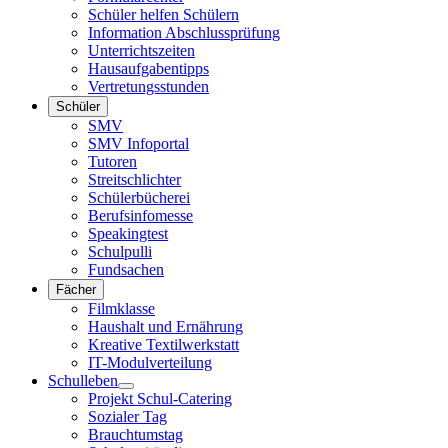
Schüler helfen Schülern
Information Abschlussprüfung
Unterrichtszeiten
Hausaufgabentipps
Vertretungsstunden
Schüler
SMV
SMV Infoportal
Tutoren
Streitschlichter
Schülerbücherei
Berufsinfomesse
Speakingtest
Schulpulli
Fundsachen
Fächer
Filmklasse
Haushalt und Ernährung
Kreative Textilwerkstatt
IT-Modulverteilung
Schulleben
Projekt Schul-Catering
Sozialer Tag
Brauchtumstag