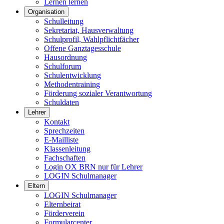
Lernen lernen
Organisation
Schulleitung
Sekretariat, Hausverwaltung
Schulprofil, Wahlpflichtfächer
Offene Ganztagesschule
Hausordnung
Schulforum
Schulentwicklung
Methodentraining
Förderung sozialer Verantwortung
Schuldaten
Lehrer
Kontakt
Sprechzeiten
E-Mailliste
Klassenleitung
Fachschaften
Login OX BRN nur für Lehrer
LOGIN Schulmanager
Eltern
LOGIN Schulmanager
Elternbeirat
Förderverein
Formularcenter