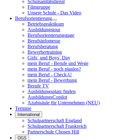
Schulsanitätsdienst
Filmgruppe
Unsere Schule - Das Video
Berufsorientierung
Betriebspraktikum
Ausbildungstour
Berufsorientierungstage
Berufsinfomesse
Berufsberatung
Bewerbertraining
Girls´ und Boys´ Day
mein Beruf - Berufe und Wege
mein Beruf - noch planlos?
mein Beruf - Check-U
mein Beruf - Bewerbung
Berufe TV
Ausbildungsplatz finden
AusbildungsCopilot
Azubisäule für Unternehmen (NEU)
Termine
International
Schulpartnerschaft England
Schulpartnerschaft Frankreich
Partnerschule Chosen Hill
OGS