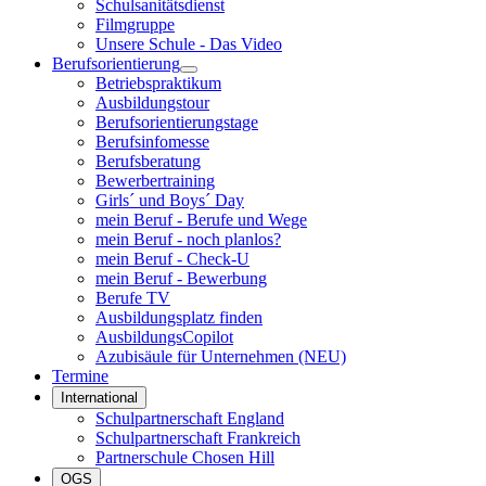
Schulsanitätsdienst
Filmgruppe
Unsere Schule - Das Video
Berufsorientierung
Betriebspraktikum
Ausbildungstour
Berufsorientierungstage
Berufsinfomesse
Berufsberatung
Bewerbertraining
Girls´ und Boys´ Day
mein Beruf - Berufe und Wege
mein Beruf - noch planlos?
mein Beruf - Check-U
mein Beruf - Bewerbung
Berufe TV
Ausbildungsplatz finden
AusbildungsCopilot
Azubisäule für Unternehmen (NEU)
Termine
International
Schulpartnerschaft England
Schulpartnerschaft Frankreich
Partnerschule Chosen Hill
OGS