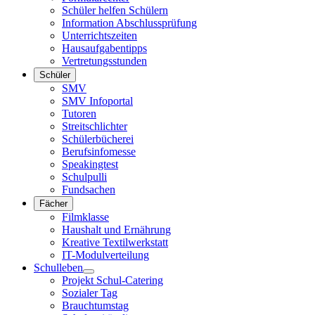
Schüler helfen Schülern
Information Abschlussprüfung
Unterrichtszeiten
Hausaufgabentipps
Vertretungsstunden
Schüler
SMV
SMV Infoportal
Tutoren
Streitschlichter
Schülerbücherei
Berufsinfomesse
Speakingtest
Schulpulli
Fundsachen
Fächer
Filmklasse
Haushalt und Ernährung
Kreative Textilwerkstatt
IT-Modulverteilung
Schulleben
Projekt Schul-Catering
Sozialer Tag
Brauchtumstag