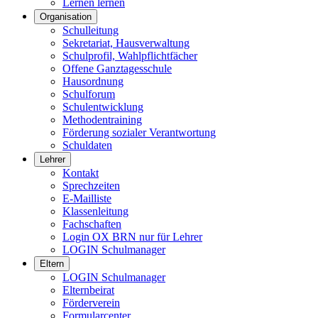
Lernen lernen
Organisation
Schulleitung
Sekretariat, Hausverwaltung
Schulprofil, Wahlpflichtfächer
Offene Ganztagesschule
Hausordnung
Schulforum
Schulentwicklung
Methodentraining
Förderung sozialer Verantwortung
Schuldaten
Lehrer
Kontakt
Sprechzeiten
E-Mailliste
Klassenleitung
Fachschaften
Login OX BRN nur für Lehrer
LOGIN Schulmanager
Eltern
LOGIN Schulmanager
Elternbeirat
Förderverein
Formularcenter