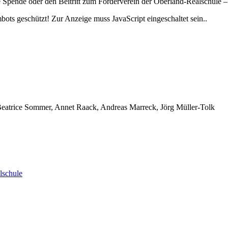
ne Spende oder den Beitritt zum Förderverein der Oberland-Realschule 
bots geschützt! Zur Anzeige muss JavaScript eingeschaltet sein.
.
 Beatrice Sommer, Annet Raack, Andreas Marreck, Jörg Müller-Tolk
lschule