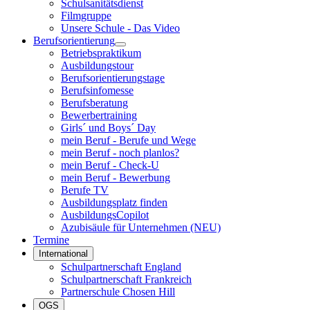
Schulsanitätsdienst
Filmgruppe
Unsere Schule - Das Video
Berufsorientierung
Betriebspraktikum
Ausbildungstour
Berufsorientierungstage
Berufsinfomesse
Berufsberatung
Bewerbertraining
Girls´ und Boys´ Day
mein Beruf - Berufe und Wege
mein Beruf - noch planlos?
mein Beruf - Check-U
mein Beruf - Bewerbung
Berufe TV
Ausbildungsplatz finden
AusbildungsCopilot
Azubisäule für Unternehmen (NEU)
Termine
International
Schulpartnerschaft England
Schulpartnerschaft Frankreich
Partnerschule Chosen Hill
OGS