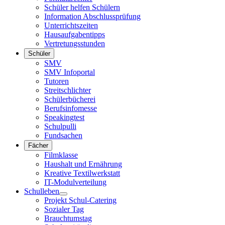
Schüler helfen Schülern
Information Abschlussprüfung
Unterrichtszeiten
Hausaufgabentipps
Vertretungsstunden
Schüler
SMV
SMV Infoportal
Tutoren
Streitschlichter
Schülerbücherei
Berufsinfomesse
Speakingtest
Schulpulli
Fundsachen
Fächer
Filmklasse
Haushalt und Ernährung
Kreative Textilwerkstatt
IT-Modulverteilung
Schulleben
Projekt Schul-Catering
Sozialer Tag
Brauchtumstag