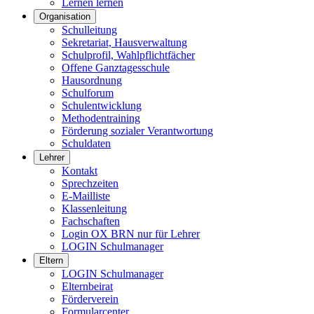
Lernen lernen
Organisation
Schulleitung
Sekretariat, Hausverwaltung
Schulprofil, Wahlpflichtfächer
Offene Ganztagesschule
Hausordnung
Schulforum
Schulentwicklung
Methodentraining
Förderung sozialer Verantwortung
Schuldaten
Lehrer
Kontakt
Sprechzeiten
E-Mailliste
Klassenleitung
Fachschaften
Login OX BRN nur für Lehrer
LOGIN Schulmanager
Eltern
LOGIN Schulmanager
Elternbeirat
Förderverein
Formularcenter