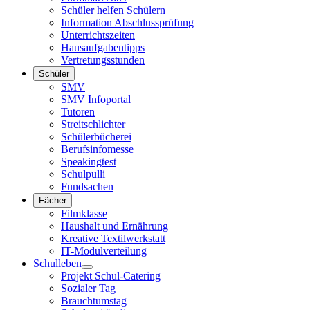
Schüler helfen Schülern
Information Abschlussprüfung
Unterrichtszeiten
Hausaufgabentipps
Vertretungsstunden
Schüler
SMV
SMV Infoportal
Tutoren
Streitschlichter
Schülerbücherei
Berufsinfomesse
Speakingtest
Schulpulli
Fundsachen
Fächer
Filmklasse
Haushalt und Ernährung
Kreative Textilwerkstatt
IT-Modulverteilung
Schulleben
Projekt Schul-Catering
Sozialer Tag
Brauchtumstag