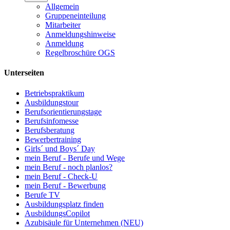
Allgemein
Gruppeneinteilung
Mitarbeiter
Anmeldungshinweise
Anmeldung
Regelbroschüre OGS
Unterseiten
Betriebspraktikum
Ausbildungstour
Berufsorientierungstage
Berufsinfomesse
Berufsberatung
Bewerbertraining
Girls´ und Boys´ Day
mein Beruf - Berufe und Wege
mein Beruf - noch planlos?
mein Beruf - Check-U
mein Beruf - Bewerbung
Berufe TV
Ausbildungsplatz finden
AusbildungsCopilot
Azubisäule für Unternehmen (NEU)