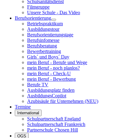
Schulsanitätsdienst
Filmgruppe
Unsere Schule - Das Video
Berufsorientierung
Betriebspraktikum
Ausbildungstour
Berufsorientierungstage
Berufsinfomesse
Berufsberatung
Bewerbertraining
Girls´ und Boys´ Day
mein Beruf - Berufe und Wege
mein Beruf - noch planlos?
mein Beruf - Check-U
mein Beruf - Bewerbung
Berufe TV
Ausbildungsplatz finden
AusbildungsCopilot
Azubisäule für Unternehmen (NEU)
Termine
International
Schulpartnerschaft England
Schulpartnerschaft Frankreich
Partnerschule Chosen Hill
OGS