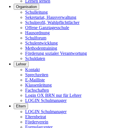
Lernen lernen
Organisation
Schulleitung
Sekretariat, Hausverwaltung
Schulprofil, Wahlpflichtfächer
Offene Ganztagesschule
Hausordnung
Schulforum
Schulentwicklung
Methodentraining
Förderung sozialer Verantwortung
Schuldaten
Lehrer
Kontakt
Sprechzeiten
E-Mailliste
Klassenleitung
Fachschaften
Login OX BRN nur für Lehrer
LOGIN Schulmanager
Eltern
LOGIN Schulmanager
Elternbeirat
Förderverein
Formularcenter