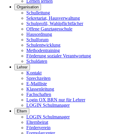
Lernen lernen
Organisation
Schulleitung
Sekretariat, Hausverwaltung
Schulprofil, Wahlpflichtfächer
Offene Ganztagesschule
Hausordnung
Schulforum
Schulentwicklung
Methodentraining
Förderung sozialer Verantwortung
Schuldaten
Lehrer
Kontakt
Sprechzeiten
E-Mailliste
Klassenleitung
Fachschaften
Login OX BRN nur für Lehrer
LOGIN Schulmanager
Eltern
LOGIN Schulmanager
Elternbeirat
Förderverein
Formularcenter