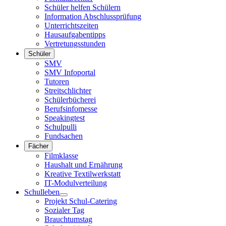
Schüler helfen Schülern
Information Abschlussprüfung
Unterrichtszeiten
Hausaufgabentipps
Vertretungsstunden
Schüler
SMV
SMV Infoportal
Tutoren
Streitschlichter
Schülerbücherei
Berufsinfomesse
Speakingtest
Schulpulli
Fundsachen
Fächer
Filmklasse
Haushalt und Ernährung
Kreative Textilwerkstatt
IT-Modulverteilung
Schulleben
Projekt Schul-Catering
Sozialer Tag
Brauchtumstag