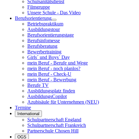
Schulsanitätsdienst
Filmgruppe
Unsere Schule - Das Video
Berufsorientierung
Betriebspraktikum
Ausbildungstour
Berufsorientierungstage
Berufsinfomesse
Berufsberatung
Bewerbertraining
Girls´ und Boys´ Day
mein Beruf - Berufe und Wege
mein Beruf - noch planlos?
mein Beruf - Check-U
mein Beruf - Bewerbung
Berufe TV
Ausbildungsplatz finden
AusbildungsCopilot
Azubisäule für Unternehmen (NEU)
Termine
International
Schulpartnerschaft England
Schulpartnerschaft Frankreich
Partnerschule Chosen Hill
OGS