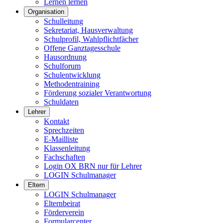
Lernen lernen
Organisation
Schulleitung
Sekretariat, Hausverwaltung
Schulprofil, Wahlpflichtfächer
Offene Ganztagesschule
Hausordnung
Schulforum
Schulentwicklung
Methodentraining
Förderung sozialer Verantwortung
Schuldaten
Lehrer
Kontakt
Sprechzeiten
E-Mailliste
Klassenleitung
Fachschaften
Login OX BRN nur für Lehrer
LOGIN Schulmanager
Eltern
LOGIN Schulmanager
Elternbeirat
Förderverein
Formularcenter