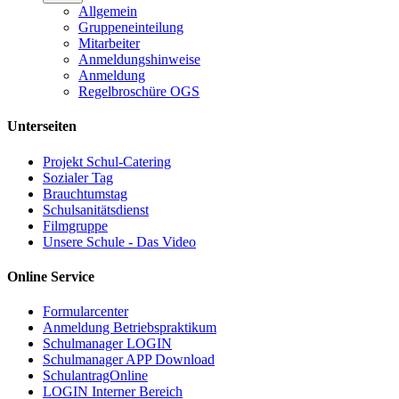
Allgemein
Gruppeneinteilung
Mitarbeiter
Anmeldungshinweise
Anmeldung
Regelbroschüre OGS
Unterseiten
Projekt Schul-Catering
Sozialer Tag
Brauchtumstag
Schulsanitätsdienst
Filmgruppe
Unsere Schule - Das Video
Online Service
Formularcenter
Anmeldung Betriebspraktikum
Schulmanager LOGIN
Schulmanager APP Download
SchulantragOnline
LOGIN Interner Bereich