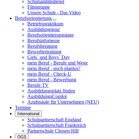
Schulsanitätsdienst
Filmgruppe
Unsere Schule - Das Video
Berufsorientierung
Betriebspraktikum
Ausbildungstour
Berufsorientierungstage
Berufsinfomesse
Berufsberatung
Bewerbertraining
Girls´ und Boys´ Day
mein Beruf - Berufe und Wege
mein Beruf - noch planlos?
mein Beruf - Check-U
mein Beruf - Bewerbung
Berufe TV
Ausbildungsplatz finden
AusbildungsCopilot
Azubisäule für Unternehmen (NEU)
Termine
International
Schulpartnerschaft England
Schulpartnerschaft Frankreich
Partnerschule Chosen Hill
OGS