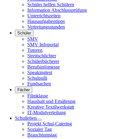
Schüler helfen Schülern
Information Abschlussprüfung
Unterrichtszeiten
Hausaufgabentipps
Vertretungsstunden
Schüler
SMV
SMV Infoportal
Tutoren
Streitschlichter
Schülerbücherei
Berufsinfomesse
Speakingtest
Schulpulli
Fundsachen
Fächer
Filmklasse
Haushalt und Ernährung
Kreative Textilwerkstatt
IT-Modulverteilung
Schulleben
Projekt Schul-Catering
Sozialer Tag
Brauchtumstag