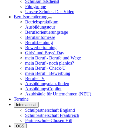
Schulsanitätsdienst
Filmgruppe
Unsere Schule - Das Video
Berufsorientierung
Betriebspraktikum
Ausbildungstour
Berufsorientierungstage
Berufsinfomesse
Berufsberatung
Bewerbertraining
Girls´ und Boys´ Day
mein Beruf - Berufe und Wege
mein Beruf - noch planlos?
mein Beruf - Check-U
mein Beruf - Bewerbung
Berufe TV
Ausbildungsplatz finden
AusbildungsCopilot
Azubisäule für Unternehmen (NEU)
Termine
International
Schulpartnerschaft England
Schulpartnerschaft Frankreich
Partnerschule Chosen Hill
OGS