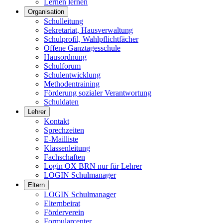
Lernen lernen
Organisation
Schulleitung
Sekretariat, Hausverwaltung
Schulprofil, Wahlpflichtfächer
Offene Ganztagesschule
Hausordnung
Schulforum
Schulentwicklung
Methodentraining
Förderung sozialer Verantwortung
Schuldaten
Lehrer
Kontakt
Sprechzeiten
E-Mailliste
Klassenleitung
Fachschaften
Login OX BRN nur für Lehrer
LOGIN Schulmanager
Eltern
LOGIN Schulmanager
Elternbeirat
Förderverein
Formularcenter