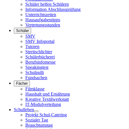
Schüler helfen Schülern
Information Abschlussprüfung
Unterrichtszeiten
Hausaufgabentipps
Vertretungsstunden
Schüler
SMV
SMV Infoportal
Tutoren
Streitschlichter
Schülerbücherei
Berufsinfomesse
Speakingtest
Schulpulli
Fundsachen
Fächer
Filmklasse
Haushalt und Ernährung
Kreative Textilwerkstatt
IT-Modulverteilung
Schulleben
Projekt Schul-Catering
Sozialer Tag
Brauchtumstag