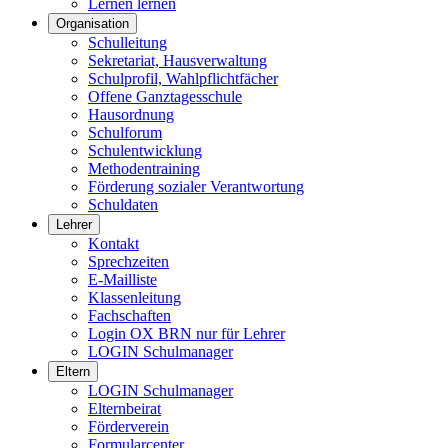
Lernen lernen
Organisation
Schulleitung
Sekretariat, Hausverwaltung
Schulprofil, Wahlpflichtfächer
Offene Ganztagesschule
Hausordnung
Schulforum
Schulentwicklung
Methodentraining
Förderung sozialer Verantwortung
Schuldaten
Lehrer
Kontakt
Sprechzeiten
E-Mailliste
Klassenleitung
Fachschaften
Login OX BRN nur für Lehrer
LOGIN Schulmanager
Eltern
LOGIN Schulmanager
Elternbeirat
Förderverein
Formularcenter