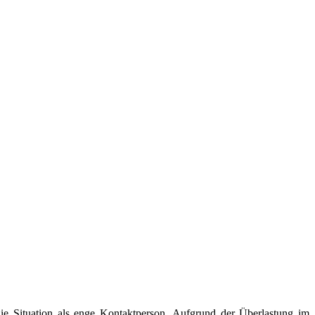
die Situation als enge Kontaktperson. Aufgrund der Überlastung im