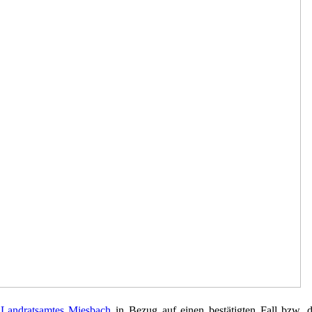
 Landratsamtes Miesbach
in Bezug auf einen bestätigten Fall bzw. 