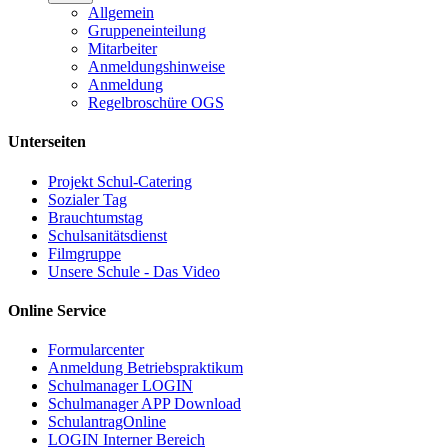
Allgemein
Gruppeneinteilung
Mitarbeiter
Anmeldungshinweise
Anmeldung
Regelbroschüre OGS
Unterseiten
Projekt Schul-Catering
Sozialer Tag
Brauchtumstag
Schulsanitätsdienst
Filmgruppe
Unsere Schule - Das Video
Online Service
Formularcenter
Anmeldung Betriebspraktikum
Schulmanager LOGIN
Schulmanager APP Download
SchulantragOnline
LOGIN Interner Bereich