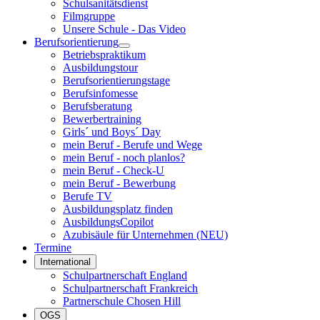
Schulsanitätsdienst
Filmgruppe
Unsere Schule - Das Video
Berufsorientierung
Betriebspraktikum
Ausbildungstour
Berufsorientierungstage
Berufsinfomesse
Berufsberatung
Bewerbertraining
Girls´ und Boys´ Day
mein Beruf - Berufe und Wege
mein Beruf - noch planlos?
mein Beruf - Check-U
mein Beruf - Bewerbung
Berufe TV
Ausbildungsplatz finden
AusbildungsCopilot
Azubisäule für Unternehmen (NEU)
Termine
International
Schulpartnerschaft England
Schulpartnerschaft Frankreich
Partnerschule Chosen Hill
OGS