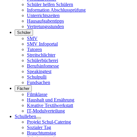
Schüler helfen Schülern
Information Abschlussprüfung
Unterrichtszeiten
Hausaufgabentipps
Vertretungsstunden
Schüler
SMV
SMV Infoportal
Tutoren
Streitschlichter
Schülerbücherei
Berufsinfomesse
Speakingtest
Schulpulli
Fundsachen
Fächer
Filmklasse
Haushalt und Ernährung
Kreative Textilwerkstatt
IT-Modulverteilung
Schulleben
Projekt Schul-Catering
Sozialer Tag
Brauchtumstag