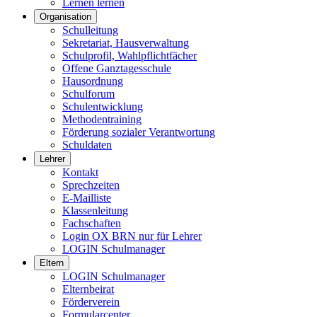
Lernen lernen
Organisation
Schulleitung
Sekretariat, Hausverwaltung
Schulprofil, Wahlpflichtfächer
Offene Ganztagesschule
Hausordnung
Schulforum
Schulentwicklung
Methodentraining
Förderung sozialer Verantwortung
Schuldaten
Lehrer
Kontakt
Sprechzeiten
E-Mailliste
Klassenleitung
Fachschaften
Login OX BRN nur für Lehrer
LOGIN Schulmanager
Eltern
LOGIN Schulmanager
Elternbeirat
Förderverein
Formularcenter