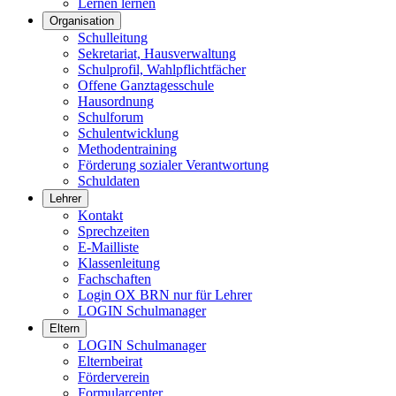
Lernen lernen
Organisation
Schulleitung
Sekretariat, Hausverwaltung
Schulprofil, Wahlpflichtfächer
Offene Ganztagesschule
Hausordnung
Schulforum
Schulentwicklung
Methodentraining
Förderung sozialer Verantwortung
Schuldaten
Lehrer
Kontakt
Sprechzeiten
E-Mailliste
Klassenleitung
Fachschaften
Login OX BRN nur für Lehrer
LOGIN Schulmanager
Eltern
LOGIN Schulmanager
Elternbeirat
Förderverein
Formularcenter