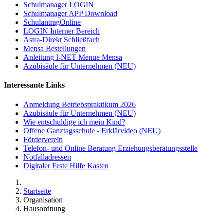
Schulmanager LOGIN
Schulmanager APP Download
SchulantragOnline
LOGIN Interner Bereich
Astra-Direkt Schließfach
Mensa Bestellungen
Anleitung I-NET Menue Mensa
Azubisäule für Unternehmen (NEU)
Interessante Links
Anmeldung Betriebspraktikum 2026
Azubisäule für Unternehmen (NEU)
Wie entschuldige ich mein Kind?
Offene Ganztagsschule - Erklärvideo (NEU)
Förderverein
Telefon- und Online Beratung Erziehungsberatungsstelle
Notfalladressen
Digitaler Erste Hilfe Kasten
Startseite
Organisation
Hausordnung