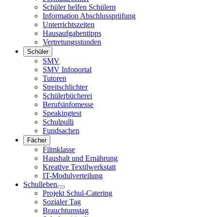
Schüler helfen Schülern
Information Abschlussprüfung
Unterrichtszeiten
Hausaufgabentipps
Vertretungsstunden
Schüler
SMV
SMV Infoportal
Tutoren
Streitschlichter
Schülerbücherei
Berufsinfomesse
Speakingtest
Schulpulli
Fundsachen
Fächer
Filmklasse
Haushalt und Ernährung
Kreative Textilwerkstatt
IT-Modulverteilung
Schulleben
Projekt Schul-Catering
Sozialer Tag
Brauchtumstag