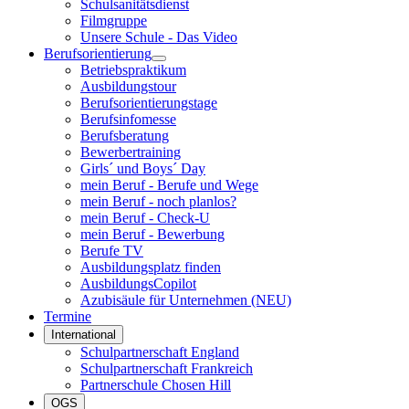
Schulsanitätsdienst
Filmgruppe
Unsere Schule - Das Video
Berufsorientierung
Betriebspraktikum
Ausbildungstour
Berufsorientierungstage
Berufsinfomesse
Berufsberatung
Bewerbertraining
Girls´ und Boys´ Day
mein Beruf - Berufe und Wege
mein Beruf - noch planlos?
mein Beruf - Check-U
mein Beruf - Bewerbung
Berufe TV
Ausbildungsplatz finden
AusbildungsCopilot
Azubisäule für Unternehmen (NEU)
Termine
International
Schulpartnerschaft England
Schulpartnerschaft Frankreich
Partnerschule Chosen Hill
OGS