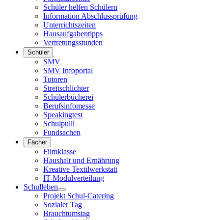
Schüler helfen Schülern
Information Abschlussprüfung
Unterrichtszeiten
Hausaufgabentipps
Vertretungsstunden
Schüler
SMV
SMV Infoportal
Tutoren
Streitschlichter
Schülerbücherei
Berufsinfomesse
Speakingtest
Schulpulli
Fundsachen
Fächer
Filmklasse
Haushalt und Ernährung
Kreative Textilwerkstatt
IT-Modulverteilung
Schulleben
Projekt Schul-Catering
Sozialer Tag
Brauchtumstag