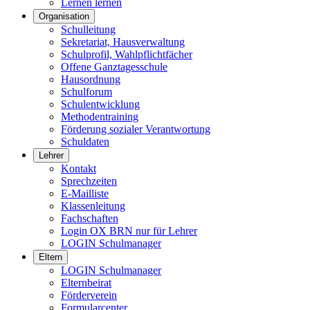
Lernen lernen
Organisation
Schulleitung
Sekretariat, Hausverwaltung
Schulprofil, Wahlpflichtfächer
Offene Ganztagesschule
Hausordnung
Schulforum
Schulentwicklung
Methodentraining
Förderung sozialer Verantwortung
Schuldaten
Lehrer
Kontakt
Sprechzeiten
E-Mailliste
Klassenleitung
Fachschaften
Login OX BRN nur für Lehrer
LOGIN Schulmanager
Eltern
LOGIN Schulmanager
Elternbeirat
Förderverein
Formularcenter