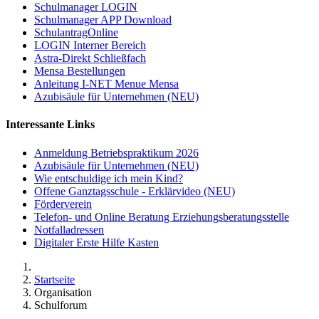
Schulmanager LOGIN
Schulmanager APP Download
SchulantragOnline
LOGIN Interner Bereich
Astra-Direkt Schließfach
Mensa Bestellungen
Anleitung I-NET Menue Mensa
Azubisäule für Unternehmen (NEU)
Interessante Links
Anmeldung Betriebspraktikum 2026
Azubisäule für Unternehmen (NEU)
Wie entschuldige ich mein Kind?
Offene Ganztagsschule - Erklärvideo (NEU)
Förderverein
Telefon- und Online Beratung Erziehungsberatungsstelle
Notfalladressen
Digitaler Erste Hilfe Kasten
Startseite
Organisation
Schulforum