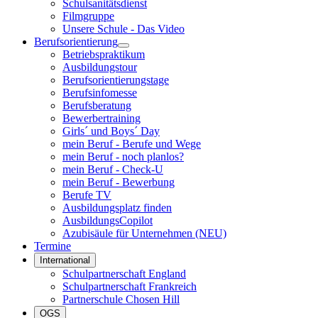
Schulsanitätsdienst
Filmgruppe
Unsere Schule - Das Video
Berufsorientierung
Betriebspraktikum
Ausbildungstour
Berufsorientierungstage
Berufsinfomesse
Berufsberatung
Bewerbertraining
Girls´ und Boys´ Day
mein Beruf - Berufe und Wege
mein Beruf - noch planlos?
mein Beruf - Check-U
mein Beruf - Bewerbung
Berufe TV
Ausbildungsplatz finden
AusbildungsCopilot
Azubisäule für Unternehmen (NEU)
Termine
International
Schulpartnerschaft England
Schulpartnerschaft Frankreich
Partnerschule Chosen Hill
OGS