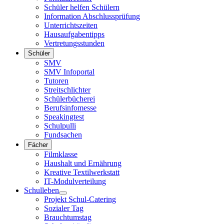
Schüler helfen Schülern
Information Abschlussprüfung
Unterrichtszeiten
Hausaufgabentipps
Vertretungsstunden
Schüler
SMV
SMV Infoportal
Tutoren
Streitschlichter
Schülerbücherei
Berufsinfomesse
Speakingtest
Schulpulli
Fundsachen
Fächer
Filmklasse
Haushalt und Ernährung
Kreative Textilwerkstatt
IT-Modulverteilung
Schulleben
Projekt Schul-Catering
Sozialer Tag
Brauchtumstag