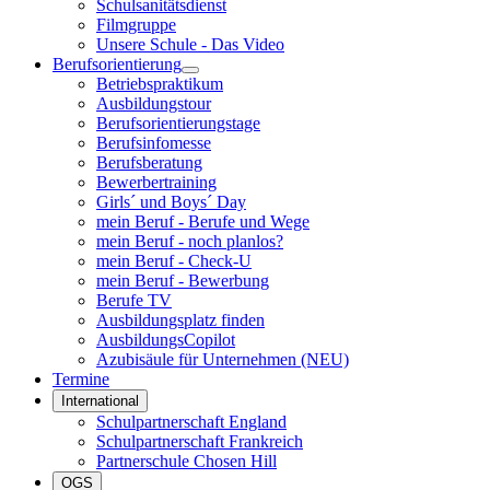
Schulsanitätsdienst
Filmgruppe
Unsere Schule - Das Video
Berufsorientierung
Betriebspraktikum
Ausbildungstour
Berufsorientierungstage
Berufsinfomesse
Berufsberatung
Bewerbertraining
Girls´ und Boys´ Day
mein Beruf - Berufe und Wege
mein Beruf - noch planlos?
mein Beruf - Check-U
mein Beruf - Bewerbung
Berufe TV
Ausbildungsplatz finden
AusbildungsCopilot
Azubisäule für Unternehmen (NEU)
Termine
International
Schulpartnerschaft England
Schulpartnerschaft Frankreich
Partnerschule Chosen Hill
OGS