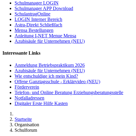
Schulmanager LOGIN
Schulmanager APP Download
SchulantragOnline
LOGIN Interner Bereich
Astra-Direkt Schließfach
Mensa Bestellungen
Anleitung I-NET Menue Mensa
Azubisäule für Unternehmen (NEU)
Interessante Links
Anmeldung Betriebspraktikum 2026
Azubisäule für Unternehmen (NEU)
Wie entschuldige ich mein Kind?
Offene Ganztagsschule - Erklärvideo (NEU)
Förderverein
Telefon- und Online Beratung Erziehungsberatungsstelle
Notfalladressen
Digitaler Erste Hilfe Kasten
Startseite
Organisation
Schulforum