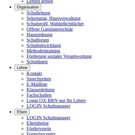
Lernen lernen
Organisation
Schulleitung
Sekretariat, Hausverwaltung
Schulprofil, Wahlpflichtfächer
Offene Ganztagesschule
Hausordnung
Schulforum
Schulentwicklung
Methodentraining
Förderung sozialer Verantwortung
Schuldaten
Lehrer
Kontakt
Sprechzeiten
E-Mailliste
Klassenleitung
Fachschaften
Login OX BRN nur für Lehrer
LOGIN Schulmanager
Eltern
LOGIN Schulmanager
Elternbeirat
Förderverein
Formularcenter