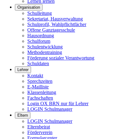
Lernen lernen
Organisation
Schulleitung
Sekretariat, Hausverwaltung
Schulprofil, Wahlpflichtfächer
Offene Ganztagesschule
Hausordnung
Schulforum
Schulentwicklung
Methodentraining
Förderung sozialer Verantwortung
Schuldaten
Lehrer
Kontakt
Sprechzeiten
E-Mailliste
Klassenleitung
Fachschaften
Login OX BRN nur für Lehrer
LOGIN Schulmanager
Eltern
LOGIN Schulmanager
Elternbeirat
Förderverein
Formularcenter