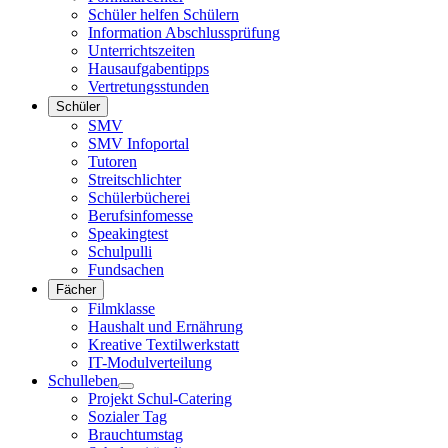
Schüler helfen Schülern
Information Abschlussprüfung
Unterrichtszeiten
Hausaufgabentipps
Vertretungsstunden
Schüler
SMV
SMV Infoportal
Tutoren
Streitschlichter
Schülerbücherei
Berufsinfomesse
Speakingtest
Schulpulli
Fundsachen
Fächer
Filmklasse
Haushalt und Ernährung
Kreative Textilwerkstatt
IT-Modulverteilung
Schulleben
Projekt Schul-Catering
Sozialer Tag
Brauchtumstag