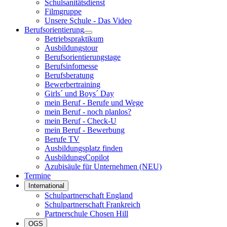
Schulsanitätsdienst
Filmgruppe
Unsere Schule - Das Video
Berufsorientierung
Betriebspraktikum
Ausbildungstour
Berufsorientierungstage
Berufsinfomesse
Berufsberatung
Bewerbertraining
Girls´ und Boys´ Day
mein Beruf - Berufe und Wege
mein Beruf - noch planlos?
mein Beruf - Check-U
mein Beruf - Bewerbung
Berufe TV
Ausbildungsplatz finden
AusbildungsCopilot
Azubisäule für Unternehmen (NEU)
Termine
International
Schulpartnerschaft England
Schulpartnerschaft Frankreich
Partnerschule Chosen Hill
OGS