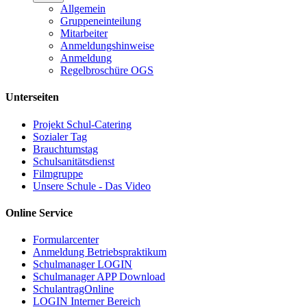
Allgemein
Gruppeneinteilung
Mitarbeiter
Anmeldungshinweise
Anmeldung
Regelbroschüre OGS
Unterseiten
Projekt Schul-Catering
Sozialer Tag
Brauchtumstag
Schulsanitätsdienst
Filmgruppe
Unsere Schule - Das Video
Online Service
Formularcenter
Anmeldung Betriebspraktikum
Schulmanager LOGIN
Schulmanager APP Download
SchulantragOnline
LOGIN Interner Bereich