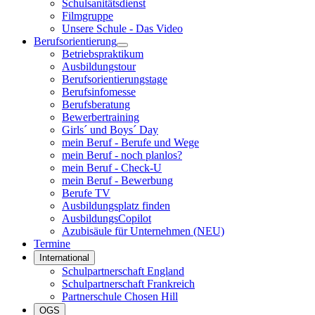
Schulsanitätsdienst
Filmgruppe
Unsere Schule - Das Video
Berufsorientierung
Betriebspraktikum
Ausbildungstour
Berufsorientierungstage
Berufsinfomesse
Berufsberatung
Bewerbertraining
Girls´ und Boys´ Day
mein Beruf - Berufe und Wege
mein Beruf - noch planlos?
mein Beruf - Check-U
mein Beruf - Bewerbung
Berufe TV
Ausbildungsplatz finden
AusbildungsCopilot
Azubisäule für Unternehmen (NEU)
Termine
International
Schulpartnerschaft England
Schulpartnerschaft Frankreich
Partnerschule Chosen Hill
OGS