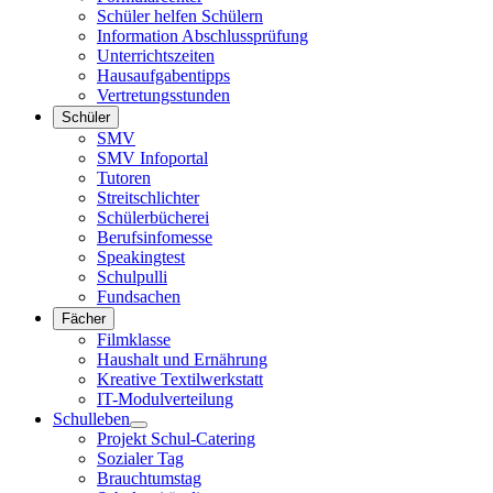
Schüler helfen Schülern
Information Abschlussprüfung
Unterrichtszeiten
Hausaufgabentipps
Vertretungsstunden
Schüler
SMV
SMV Infoportal
Tutoren
Streitschlichter
Schülerbücherei
Berufsinfomesse
Speakingtest
Schulpulli
Fundsachen
Fächer
Filmklasse
Haushalt und Ernährung
Kreative Textilwerkstatt
IT-Modulverteilung
Schulleben
Projekt Schul-Catering
Sozialer Tag
Brauchtumstag