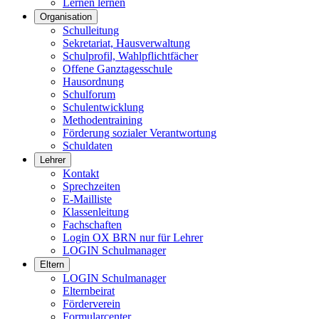
Lernen lernen
Organisation
Schulleitung
Sekretariat, Hausverwaltung
Schulprofil, Wahlpflichtfächer
Offene Ganztagesschule
Hausordnung
Schulforum
Schulentwicklung
Methodentraining
Förderung sozialer Verantwortung
Schuldaten
Lehrer
Kontakt
Sprechzeiten
E-Mailliste
Klassenleitung
Fachschaften
Login OX BRN nur für Lehrer
LOGIN Schulmanager
Eltern
LOGIN Schulmanager
Elternbeirat
Förderverein
Formularcenter