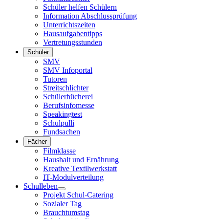
Schüler helfen Schülern
Information Abschlussprüfung
Unterrichtszeiten
Hausaufgabentipps
Vertretungsstunden
Schüler
SMV
SMV Infoportal
Tutoren
Streitschlichter
Schülerbücherei
Berufsinfomesse
Speakingtest
Schulpulli
Fundsachen
Fächer
Filmklasse
Haushalt und Ernährung
Kreative Textilwerkstatt
IT-Modulverteilung
Schulleben
Projekt Schul-Catering
Sozialer Tag
Brauchtumstag