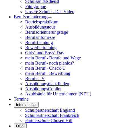
Schulsanitätsdienst
Filmgruppe
Unsere Schule - Das Video
Berufsorientierung
Betriebspraktikum
Ausbildungstour
Berufsorientierungstage
Berufsinfomesse
Berufsberatung
Bewerbertraining
Girls´ und Boys´ Day
mein Beruf - Berufe und Wege
mein Beruf - noch planlos?
mein Beruf - Check-U
mein Beruf - Bewerbung
Berufe TV
Ausbildungsplatz finden
AusbildungsCopilot
Azubisäule für Unternehmen (NEU)
Termine
International
Schulpartnerschaft England
Schulpartnerschaft Frankreich
Partnerschule Chosen Hill
OGS