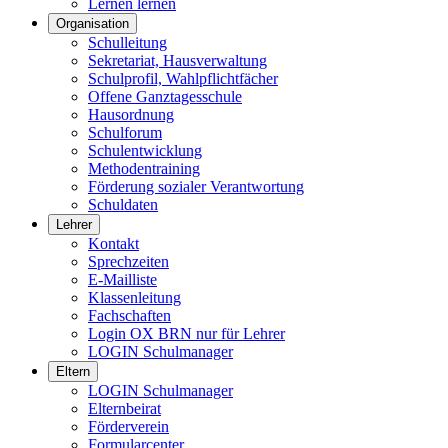
Lernen lernen
Organisation
Schulleitung
Sekretariat, Hausverwaltung
Schulprofil, Wahlpflichtfächer
Offene Ganztagesschule
Hausordnung
Schulforum
Schulentwicklung
Methodentraining
Förderung sozialer Verantwortung
Schuldaten
Lehrer
Kontakt
Sprechzeiten
E-Mailliste
Klassenleitung
Fachschaften
Login OX BRN nur für Lehrer
LOGIN Schulmanager
Eltern
LOGIN Schulmanager
Elternbeirat
Förderverein
Formularcenter