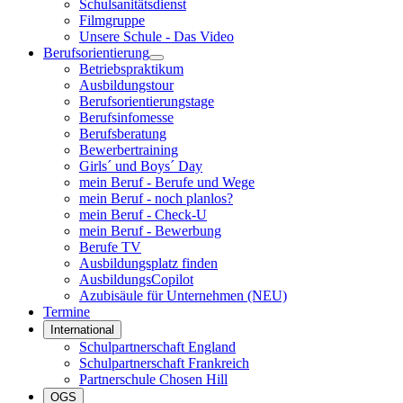
Schulsanitätsdienst
Filmgruppe
Unsere Schule - Das Video
Berufsorientierung
Betriebspraktikum
Ausbildungstour
Berufsorientierungstage
Berufsinfomesse
Berufsberatung
Bewerbertraining
Girls´ und Boys´ Day
mein Beruf - Berufe und Wege
mein Beruf - noch planlos?
mein Beruf - Check-U
mein Beruf - Bewerbung
Berufe TV
Ausbildungsplatz finden
AusbildungsCopilot
Azubisäule für Unternehmen (NEU)
Termine
International
Schulpartnerschaft England
Schulpartnerschaft Frankreich
Partnerschule Chosen Hill
OGS