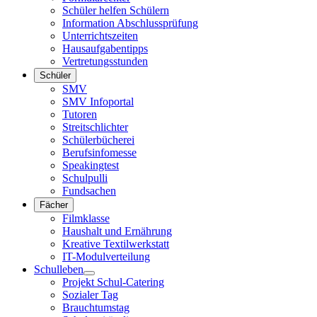
Schüler helfen Schülern
Information Abschlussprüfung
Unterrichtszeiten
Hausaufgabentipps
Vertretungsstunden
Schüler
SMV
SMV Infoportal
Tutoren
Streitschlichter
Schülerbücherei
Berufsinfomesse
Speakingtest
Schulpulli
Fundsachen
Fächer
Filmklasse
Haushalt und Ernährung
Kreative Textilwerkstatt
IT-Modulverteilung
Schulleben
Projekt Schul-Catering
Sozialer Tag
Brauchtumstag