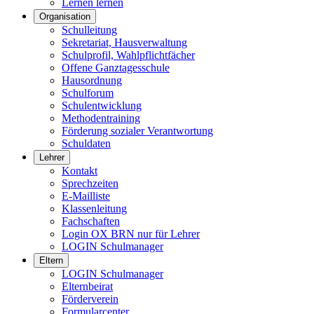
Lernen lernen
Organisation
Schulleitung
Sekretariat, Hausverwaltung
Schulprofil, Wahlpflichtfächer
Offene Ganztagesschule
Hausordnung
Schulforum
Schulentwicklung
Methodentraining
Förderung sozialer Verantwortung
Schuldaten
Lehrer
Kontakt
Sprechzeiten
E-Mailliste
Klassenleitung
Fachschaften
Login OX BRN nur für Lehrer
LOGIN Schulmanager
Eltern
LOGIN Schulmanager
Elternbeirat
Förderverein
Formularcenter