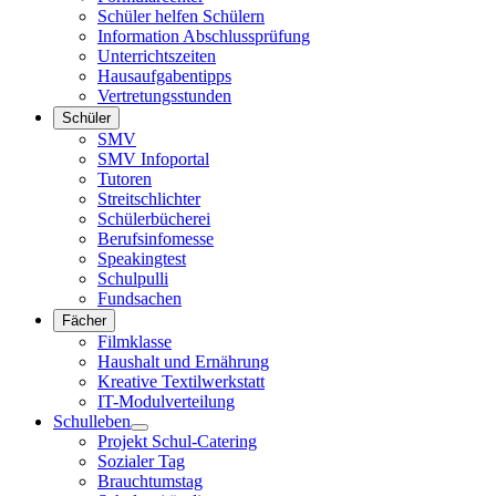
Schüler helfen Schülern
Information Abschlussprüfung
Unterrichtszeiten
Hausaufgabentipps
Vertretungsstunden
Schüler
SMV
SMV Infoportal
Tutoren
Streitschlichter
Schülerbücherei
Berufsinfomesse
Speakingtest
Schulpulli
Fundsachen
Fächer
Filmklasse
Haushalt und Ernährung
Kreative Textilwerkstatt
IT-Modulverteilung
Schulleben
Projekt Schul-Catering
Sozialer Tag
Brauchtumstag