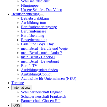
Schulsanitätsdienst
Filmgruppe
Unsere Schule - Das Video
Berufsorientierung
Betriebspraktikum
Ausbildungstour
Berufsorientierungstage
Berufsinfomesse
Berufsberatung
Bewerbertraining
Girls´ und Boys´ Day
mein Beruf - Berufe und Wege
mein Beruf - noch planlos?
mein Beruf - Check-U
mein Beruf - Bewerbung
Berufe TV
Ausbildungsplatz finden
AusbildungsCopilot
Azubisäule für Unternehmen (NEU)
Termine
International
Schulpartnerschaft England
Schulpartnerschaft Frankreich
Partnerschule Chosen Hill
OGS