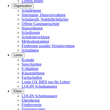
Lernen lernen
Organisation
Schulleitung
Sekretariat, Hausverwaltung
Schulprofil, Wahlpflichtfächer
Offene Ganztagesschule
Hausordnung
Schulforum
Schulentwicklung
Methodentraining
Förderung sozialer Verantwortung
Schuldaten
Lehrer
Kontakt
Sprechzeiten
E-Mailliste
Klassenleitung
Fachschaften
Login OX BRN nur für Lehrer
LOGIN Schulmanager
Eltern
LOGIN Schulmanager
Elternbeirat
Förderverein
Formularcenter