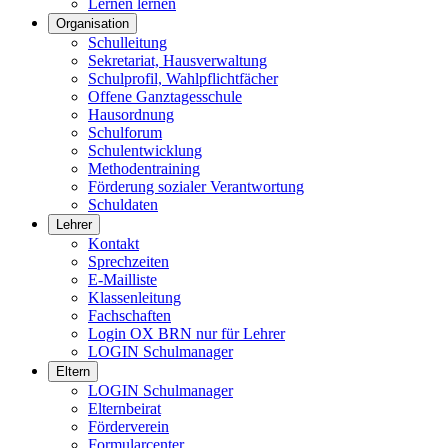
Lernen lernen
Organisation
Schulleitung
Sekretariat, Hausverwaltung
Schulprofil, Wahlpflichtfächer
Offene Ganztagesschule
Hausordnung
Schulforum
Schulentwicklung
Methodentraining
Förderung sozialer Verantwortung
Schuldaten
Lehrer
Kontakt
Sprechzeiten
E-Mailliste
Klassenleitung
Fachschaften
Login OX BRN nur für Lehrer
LOGIN Schulmanager
Eltern
LOGIN Schulmanager
Elternbeirat
Förderverein
Formularcenter