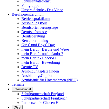
Schulsanitätsdienst
Filmgruppe
Unsere Schule - Das Video
Berufsorientierung
Betriebspraktikum
Ausbildungstour
Berufsorientierungstage
Berufsinfomesse
Berufsberatung
Bewerbertraining
Girls´ und Boys´ Day
mein Beruf - Berufe und Wege
mein Beruf - noch planlos?
mein Beruf - Check-U
mein Beruf - Bewerbung
Berufe TV
Ausbildungsplatz finden
AusbildungsCopilot
Azubisäule für Unternehmen (NEU)
Termine
International
Schulpartnerschaft England
Schulpartnerschaft Frankreich
Partnerschule Chosen Hill
OGS