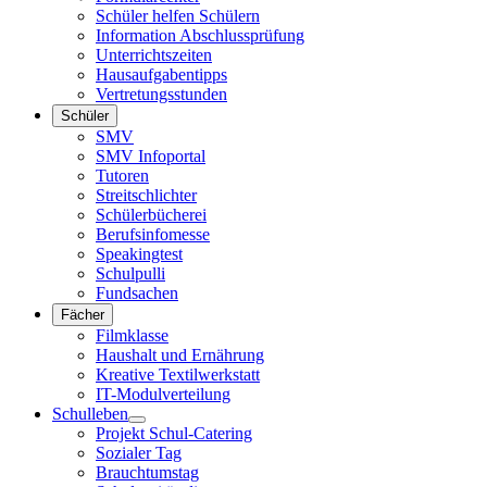
Schüler helfen Schülern
Information Abschlussprüfung
Unterrichtszeiten
Hausaufgabentipps
Vertretungsstunden
Schüler
SMV
SMV Infoportal
Tutoren
Streitschlichter
Schülerbücherei
Berufsinfomesse
Speakingtest
Schulpulli
Fundsachen
Fächer
Filmklasse
Haushalt und Ernährung
Kreative Textilwerkstatt
IT-Modulverteilung
Schulleben
Projekt Schul-Catering
Sozialer Tag
Brauchtumstag