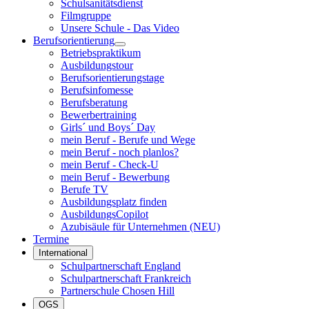
Schulsanitätsdienst
Filmgruppe
Unsere Schule - Das Video
Berufsorientierung
Betriebspraktikum
Ausbildungstour
Berufsorientierungstage
Berufsinfomesse
Berufsberatung
Bewerbertraining
Girls´ und Boys´ Day
mein Beruf - Berufe und Wege
mein Beruf - noch planlos?
mein Beruf - Check-U
mein Beruf - Bewerbung
Berufe TV
Ausbildungsplatz finden
AusbildungsCopilot
Azubisäule für Unternehmen (NEU)
Termine
International
Schulpartnerschaft England
Schulpartnerschaft Frankreich
Partnerschule Chosen Hill
OGS