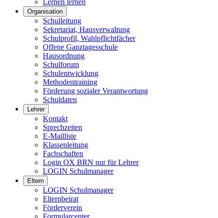
Lernen lernen
Organisation
Schulleitung
Sekretariat, Hausverwaltung
Schulprofil, Wahlpflichtfächer
Offene Ganztagesschule
Hausordnung
Schulforum
Schulentwicklung
Methodentraining
Förderung sozialer Verantwortung
Schuldaten
Lehrer
Kontakt
Sprechzeiten
E-Mailliste
Klassenleitung
Fachschaften
Login OX BRN nur für Lehrer
LOGIN Schulmanager
Eltern
LOGIN Schulmanager
Elternbeirat
Förderverein
Formularcenter