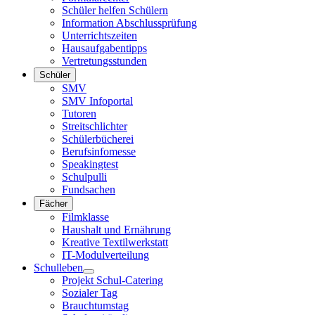
Schüler helfen Schülern
Information Abschlussprüfung
Unterrichtszeiten
Hausaufgabentipps
Vertretungsstunden
Schüler
SMV
SMV Infoportal
Tutoren
Streitschlichter
Schülerbücherei
Berufsinfomesse
Speakingtest
Schulpulli
Fundsachen
Fächer
Filmklasse
Haushalt und Ernährung
Kreative Textilwerkstatt
IT-Modulverteilung
Schulleben
Projekt Schul-Catering
Sozialer Tag
Brauchtumstag