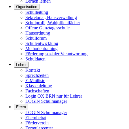
Lernen lernen
Organisation
Schulleitung
Sekretariat, Hausverwaltung
Schulprofil, Wahlpflichtfächer
Offene Ganztagesschule
Hausordnung
Schulforum
Schulentwicklung
Methodentraining
Förderung sozialer Verantwortung
Schuldaten
Lehrer
Kontakt
Sprechzeiten
E-Mailliste
Klassenleitung
Fachschaften
Login OX BRN nur für Lehrer
LOGIN Schulmanager
Eltern
LOGIN Schulmanager
Elternbeirat
Förderverein
Formularcenter