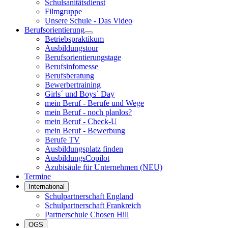
Schulsanitätsdienst
Filmgruppe
Unsere Schule - Das Video
Berufsorientierung
Betriebspraktikum
Ausbildungstour
Berufsorientierungstage
Berufsinfomesse
Berufsberatung
Bewerbertraining
Girls´ und Boys´ Day
mein Beruf - Berufe und Wege
mein Beruf - noch planlos?
mein Beruf - Check-U
mein Beruf - Bewerbung
Berufe TV
Ausbildungsplatz finden
AusbildungsCopilot
Azubisäule für Unternehmen (NEU)
Termine
International
Schulpartnerschaft England
Schulpartnerschaft Frankreich
Partnerschule Chosen Hill
OGS