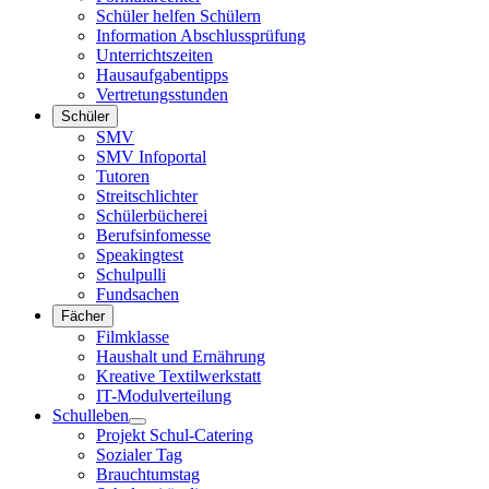
Schüler helfen Schülern
Information Abschlussprüfung
Unterrichtszeiten
Hausaufgabentipps
Vertretungsstunden
Schüler
SMV
SMV Infoportal
Tutoren
Streitschlichter
Schülerbücherei
Berufsinfomesse
Speakingtest
Schulpulli
Fundsachen
Fächer
Filmklasse
Haushalt und Ernährung
Kreative Textilwerkstatt
IT-Modulverteilung
Schulleben
Projekt Schul-Catering
Sozialer Tag
Brauchtumstag