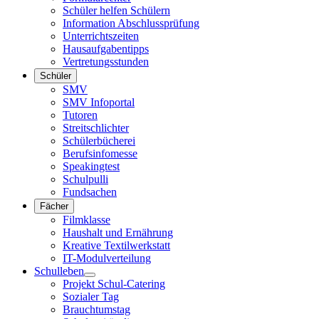
Schüler helfen Schülern
Information Abschlussprüfung
Unterrichtszeiten
Hausaufgabentipps
Vertretungsstunden
Schüler
SMV
SMV Infoportal
Tutoren
Streitschlichter
Schülerbücherei
Berufsinfomesse
Speakingtest
Schulpulli
Fundsachen
Fächer
Filmklasse
Haushalt und Ernährung
Kreative Textilwerkstatt
IT-Modulverteilung
Schulleben
Projekt Schul-Catering
Sozialer Tag
Brauchtumstag