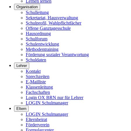
Lernen lernen
Organisation
Schulleitung
Sekretariat, Hausverwaltung
Schulprofil, Wahlpflichtfächer
Offene Ganztagesschule
Hausordnung
Schulforum
Schulentwicklung
Methodentraining
Förderung sozialer Verantwortung
Schuldaten
Lehrer
Kontakt
Sprechzeiten
E-Mailliste
Klassenleitung
Fachschaften
Login OX BRN nur für Lehrer
LOGIN Schulmanager
Eltern
LOGIN Schulmanager
Elternbeirat
Förderverein
Formularcenter