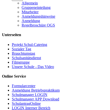
Allgemein
Gruppeneinteilung
Mitarbeiter
Anmeldungshinweise
Anmeldung
Regelbroschüre OGS
Unterseiten
Projekt Schul-Catering
Sozialer Tag
Brauchtumstag
Schulsanitätsdienst
Filmgruppe
Unsere Schule - Das Video
Online Service
Formularcenter
Anmeldung Betriebspraktikum
Schulmanager LOGIN
Schulmanager APP Download
SchulantragOnline
LOGIN Interner Bereich