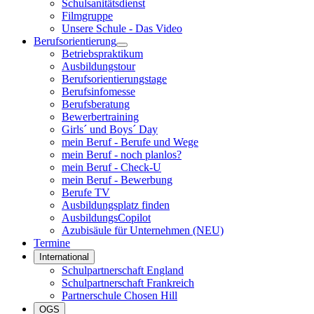
Schulsanitätsdienst
Filmgruppe
Unsere Schule - Das Video
Berufsorientierung
Betriebspraktikum
Ausbildungstour
Berufsorientierungstage
Berufsinfomesse
Berufsberatung
Bewerbertraining
Girls´ und Boys´ Day
mein Beruf - Berufe und Wege
mein Beruf - noch planlos?
mein Beruf - Check-U
mein Beruf - Bewerbung
Berufe TV
Ausbildungsplatz finden
AusbildungsCopilot
Azubisäule für Unternehmen (NEU)
Termine
International
Schulpartnerschaft England
Schulpartnerschaft Frankreich
Partnerschule Chosen Hill
OGS