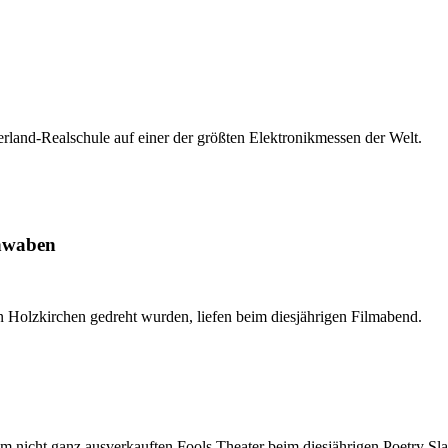
land-Realschule auf einer der größten Elektronikmessen der Welt.
hwaben
n Holzkirchen gedreht wurden, liefen beim diesjährigen Filmabend.
m nicht ganz ausverkauften Fools Theater beim diesjährigen Poetry Sl