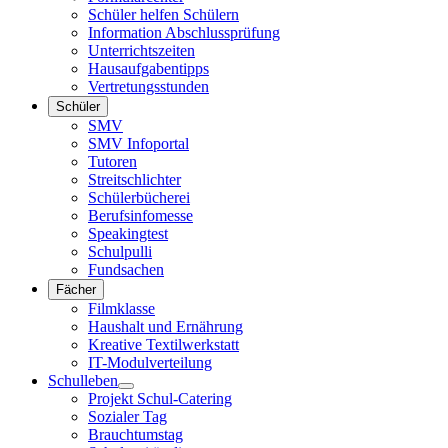
Schüler helfen Schülern
Information Abschlussprüfung
Unterrichtszeiten
Hausaufgabentipps
Vertretungsstunden
Schüler
SMV
SMV Infoportal
Tutoren
Streitschlichter
Schülerbücherei
Berufsinfomesse
Speakingtest
Schulpulli
Fundsachen
Fächer
Filmklasse
Haushalt und Ernährung
Kreative Textilwerkstatt
IT-Modulverteilung
Schulleben
Projekt Schul-Catering
Sozialer Tag
Brauchtumstag