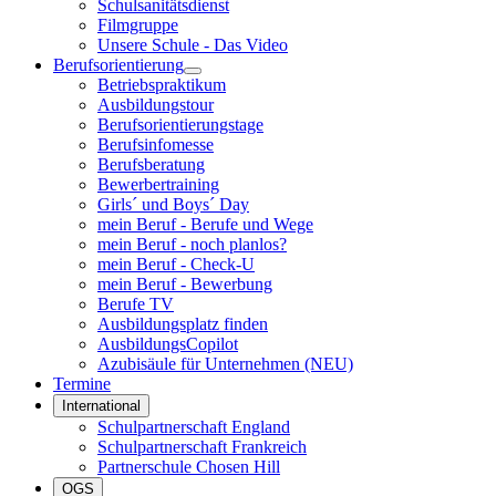
Schulsanitätsdienst
Filmgruppe
Unsere Schule - Das Video
Berufsorientierung
Betriebspraktikum
Ausbildungstour
Berufsorientierungstage
Berufsinfomesse
Berufsberatung
Bewerbertraining
Girls´ und Boys´ Day
mein Beruf - Berufe und Wege
mein Beruf - noch planlos?
mein Beruf - Check-U
mein Beruf - Bewerbung
Berufe TV
Ausbildungsplatz finden
AusbildungsCopilot
Azubisäule für Unternehmen (NEU)
Termine
International
Schulpartnerschaft England
Schulpartnerschaft Frankreich
Partnerschule Chosen Hill
OGS