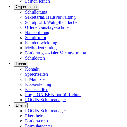
Lernen lernen
Organisation
Schulleitung
Sekretariat, Hausverwaltung
Schulprofil, Wahlpflichtfächer
Offene Ganztagesschule
Hausordnung
Schulforum
Schulentwicklung
Methodentraining
Förderung sozialer Verantwortung
Schuldaten
Lehrer
Kontakt
Sprechzeiten
E-Mailliste
Klassenleitung
Fachschaften
Login OX BRN nur für Lehrer
LOGIN Schulmanager
Eltern
LOGIN Schulmanager
Elternbeirat
Förderverein
Formularcenter