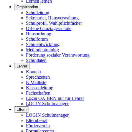
Lernen lernen
Organisation
Schulleitung
Sekretariat, Hausverwaltung
Schulprofil, Wahlpflichtfächer
Offene Ganztagesschule
Hausordnung
Schulforum
Schulentwicklung
Methodentraining
Förderung sozialer Verantwortung
Schuldaten
Lehrer
Kontakt
Sprechzeiten
E-Mailliste
Klassenleitung
Fachschaften
Login OX BRN nur für Lehrer
LOGIN Schulmanager
Eltern
LOGIN Schulmanager
Elternbeirat
Förderverein
Formularcenter