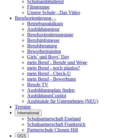
Schulsanitätsdienst
Filmgruppe
Unsere Schule - Das Video
Berufsorientierung
Betriebspraktikum
Ausbildungstour
Berufsorientierungstage
Berufsinfomesse
Berufsberatung
Bewerbertraining
Girls´ und Boys´ Day
mein Beruf - Berufe und Wege
mein Beruf - noch planlos?
mein Beruf - Check-U
mein Beruf - Bewerbung
Berufe TV
Ausbildungsplatz finden
AusbildungsCopilot
Azubisäule für Unternehmen (NEU)
Termine
International
Schulpartnerschaft England
Schulpartnerschaft Frankreich
Partnerschule Chosen Hill
OGS