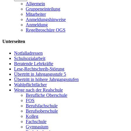
Allgemein
Gruppeneinteilung
Mitarbeiter
Anmeldungshinweise
Anmeldung
Regelbroschüre OGS
Unterseiten
Notfalladressen
Schulsozialarbeit
Beratende Lehrkräfte
Lese-Rechtschreib-Störung
Übertritt in Jahrgangsstufe 5
Übertritt in höhere Jahrgangsstufen
Wahlpflichtfächer
Wege nach der Realschule
Berufliche Oberschule
FOS
Berufsfachschule
Berufsoberschule
Kolleg
Fachschule
Gymnasium