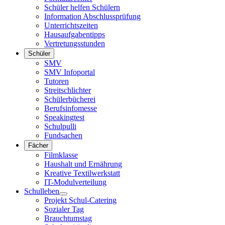
Schüler helfen Schülern
Information Abschlussprüfung
Unterrichtszeiten
Hausaufgabentipps
Vertretungsstunden
Schüler
SMV
SMV Infoportal
Tutoren
Streitschlichter
Schülerbücherei
Berufsinfomesse
Speakingtest
Schulpulli
Fundsachen
Fächer
Filmklasse
Haushalt und Ernährung
Kreative Textilwerkstatt
IT-Modulverteilung
Schulleben
Projekt Schul-Catering
Sozialer Tag
Brauchtumstag