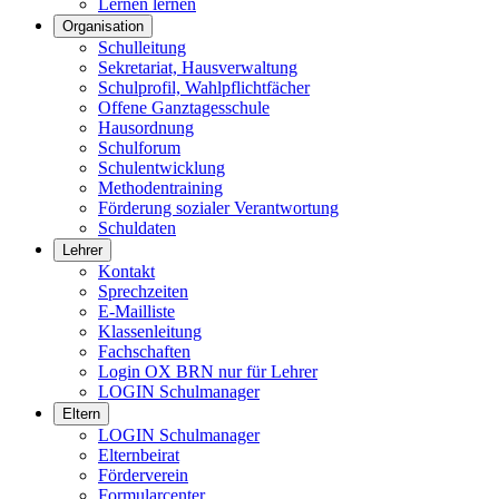
Lernen lernen
Organisation
Schulleitung
Sekretariat, Hausverwaltung
Schulprofil, Wahlpflichtfächer
Offene Ganztagesschule
Hausordnung
Schulforum
Schulentwicklung
Methodentraining
Förderung sozialer Verantwortung
Schuldaten
Lehrer
Kontakt
Sprechzeiten
E-Mailliste
Klassenleitung
Fachschaften
Login OX BRN nur für Lehrer
LOGIN Schulmanager
Eltern
LOGIN Schulmanager
Elternbeirat
Förderverein
Formularcenter