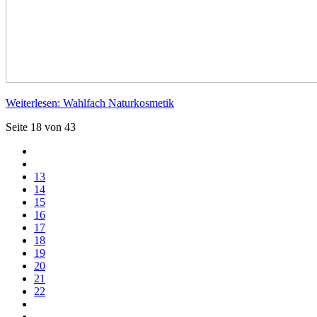
Weiterlesen: Wahlfach Naturkosmetik
Seite 18 von 43
13
14
15
16
17
18
19
20
21
22