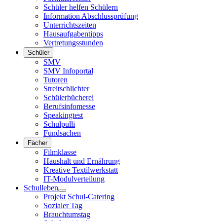
Schüler helfen Schülern
Information Abschlussprüfung
Unterrichtszeiten
Hausaufgabentipps
Vertretungsstunden
Schüler
SMV
SMV Infoportal
Tutoren
Streitschlichter
Schülerbücherei
Berufsinfomesse
Speakingtest
Schulpulli
Fundsachen
Fächer
Filmklasse
Haushalt und Ernährung
Kreative Textilwerkstatt
IT-Modulverteilung
Schulleben
Projekt Schul-Catering
Sozialer Tag
Brauchtumstag